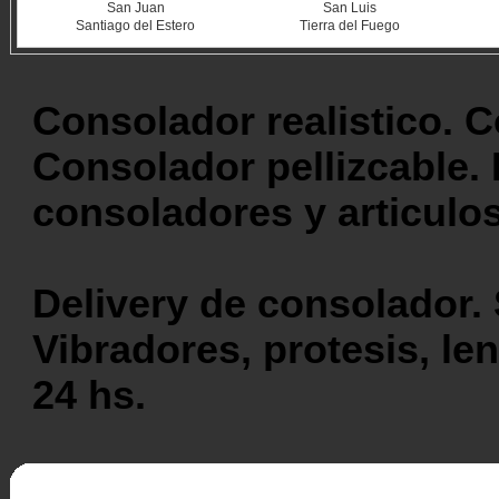
San Juan
San Luis
Santiago del Estero
Tierra del Fuego
Consolador realistico. C
Consolador pellizcable. 
consoladores y articulo
Delivery de consolador. 
Vibradores, protesis, len
24 hs.