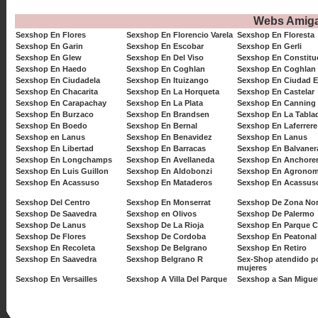
Webs Amig
Sexshop En Flores
Sexshop En Florencio Varela
Sexshop En Floresta
Sexshop En Garin
Sexshop En Escobar
Sexshop En Gerli
Sexshop En Glew
Sexshop En Del Viso
Sexshop En Constitu
Sexshop En Haedo
Sexshop En Coghlan
Sexshop En Coghlan
Sexshop En Ciudadela
Sexshop En Ituizango
Sexshop En Ciudad E
Sexshop En Chacarita
Sexshop En La Horqueta
Sexshop En Castelar
Sexshop En Carapachay
Sexshop En La Plata
Sexshop En Canning
Sexshop En Burzaco
Sexshop En Brandsen
Sexshop En La Tabla
Sexshop En Boedo
Sexshop En Bernal
Sexshop En Laferrere
Sexshop en Lanus
Sexshop En Benavidez
Sexshop En Lanus
Sexshop En Libertad
Sexshop En Barracas
Sexshop En Balvaner
Sexshop En Longchamps
Sexshop En Avellaneda
Sexshop En Anchore
Sexshop En Luis Guillon
Sexshop En Aldobonzi
Sexshop En Agronom
Sexshop En Acassuso
Sexshop En Mataderos
Sexshop En Acassus
Sexshop Del Centro
Sexshop En Monserrat
Sexshop De Zona Nor
Sexshop De Saavedra
Sexshop en Olivos
Sexshop De Palermo
Sexshop De Lanus
Sexshop De La Rioja
Sexshop En Parque 
Sexshop De Flores
Sexshop De Cordoba
Sexshop En Peatonal
Sexshop En Recoleta
Sexshop De Belgrano
Sexshop En Retiro
Sexshop En Saavedra
Sexshop Belgrano R
Sex-Shop atendido p
mujeres
Sexshop En Versailles
Sexshop A Villa Del Parque
Sexshop a San Migue